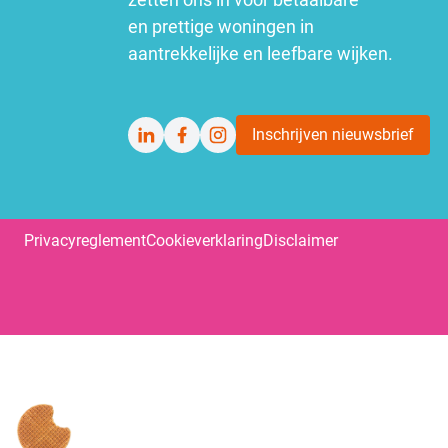
en prettige woningen in
aantrekkelijke en leefbare wijken.
Inschrijven nieuwsbrief
LinkedIn
Facebook
Instagram
Privacyreglement
Cookieverklaring
Disclaimer