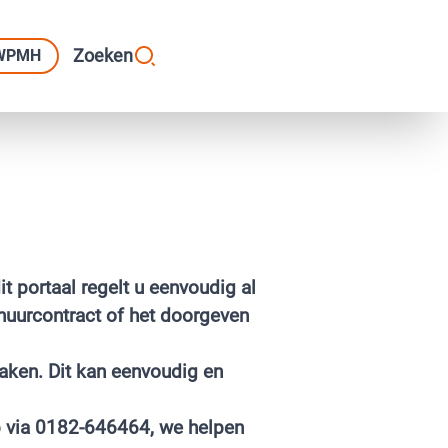
Zoeken
 WPMH
 portaal regelt u eenvoudig al
 huurcontract of het doorgeven
maken
. Dit kan eenvoudig en
p via 0182-646464, we helpen