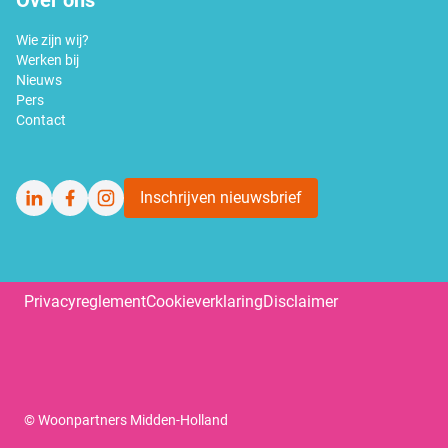
Over ons
Wie zijn wij?
Werken bij
Nieuws
Pers
Contact
Inschrijven nieuwsbrief
LinkedIn
Facebook
Instagram
Privacyreglement
Cookieverklaring
Disclaimer
©
Woonpartners Midden-Holland