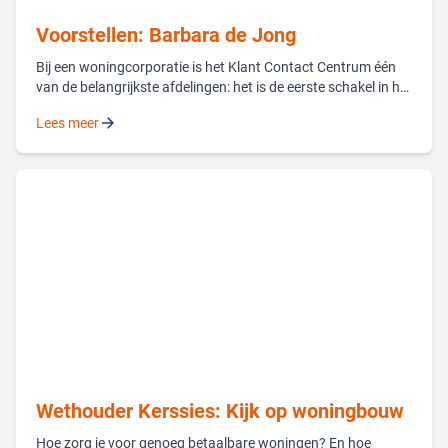
Voorstellen: Barbara de Jong
Bij een woningcorporatie is het Klant Contact Centrum één
van de belangrijkste afdelingen: het is de eerste schakel in het
contact met huurders, ook bij Woonpartners. Sinds begin dit
Lees meer
jaar zorgt Barbara de Jong ervoor dat dit team van 15
mensen optimaal draait.
Wethouder Kerssies: Kijk op woningbouw
Hoe zorg je voor genoeg betaalbare woningen? En hoe