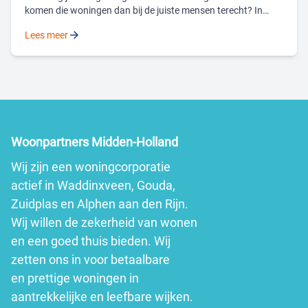
komen die woningen dan bij de juiste mensen terecht? In
Waddinxveen pakken de gemeente en Woonpartners Midden-
Lees meer
Holland deze vraagstukken samen op. Door nieuwbouw of
slimme oplossingen in verhuur. En door 30% sociaal bouwen
verplicht te stellen bij een nieuwbouwontwikkeling. Met
Wethouder Albert Kerssies (portefeuille wonen en ruimtelijke
ordening) kijken we terug én vooruit naar de bouwopgaves,
wensen en woningvraagstukken in Waddinxveen.
Woonpartners Midden-Holland
Wij zijn een woningcorporatie
actief in Waddinxveen, Gouda,
Zuidplas en Alphen aan den Rijn.
Wij willen de zekerheid van wonen
en een goed thuis bieden. Wij
zetten ons in voor betaalbare
en prettige woningen in
aantrekkelijke en leefbare wijken.