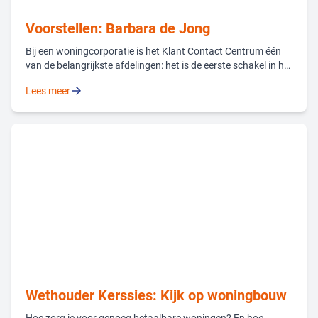
Voorstellen: Barbara de Jong
Bij een woningcorporatie is het Klant Contact Centrum één
van de belangrijkste afdelingen: het is de eerste schakel in het
contact met huurders, ook bij Woonpartners. Sinds begin dit
Lees meer
jaar zorgt Barbara de Jong ervoor dat dit team van 15
mensen optimaal draait.
Wethouder Kerssies: Kijk op woningbouw