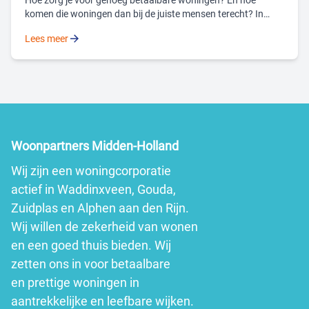
Hoe zorg je voor genoeg betaalbare woningen? En hoe
komen die woningen dan bij de juiste mensen terecht? In
Waddinxveen pakken de gemeente en Woonpartners Midden-
Lees meer
Holland deze vraagstukken samen op. Door nieuwbouw of
slimme oplossingen in verhuur. En door 30% sociaal bouwen
verplicht te stellen bij een nieuwbouwontwikkeling. Met
Wethouder Albert Kerssies (portefeuille wonen en ruimtelijke
ordening) kijken we terug én vooruit naar de bouwopgaves,
wensen en woningvraagstukken in Waddinxveen.
Woonpartners Midden-Holland
Wij zijn een woningcorporatie
actief in Waddinxveen, Gouda,
Zuidplas en Alphen aan den Rijn.
Wij willen de zekerheid van wonen
en een goed thuis bieden. Wij
zetten ons in voor betaalbare
en prettige woningen in
aantrekkelijke en leefbare wijken.