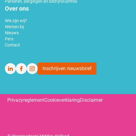
Parkeren, bergingen en bedrijfsruimtes
Over ons
Wie zijn wij?
Werken bij
Nieuws
Pers
Contact
Inschrijven nieuwsbrief
LinkedIn
Facebook
Instagram
Privacyreglement
Cookieverklaring
Disclaimer